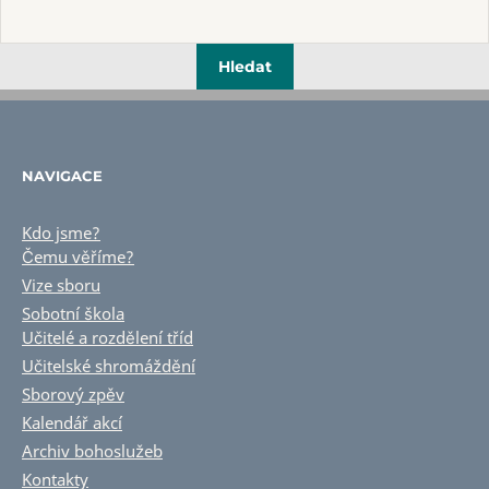
NAVIGACE
Kdo jsme?
Čemu věříme?
Vize sboru
Sobotní škola
Učitelé a rozdělení tříd
Učitelské shromáždění
Sborový zpěv
Kalendář akcí
Archiv bohoslužeb
Kontakty