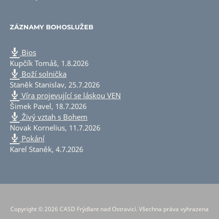
ZÁZNAMY BOHOSLUŽEB
Bios
Kupčík Tomáš
,
1.8.2026
Boží solnička
Staněk Stanislav
,
25.7.2026
Víra projevující se láskou VEN
Šimek Pavel
,
18.7.2026
Živý vztah s Bohem
Novak Kornelius
,
11.7.2026
Pokání
Karel Staněk
,
4.7.2026
Copyright © 2026 CASD Frýdlant nad Ostravicí. Všechna práva vyhrazena