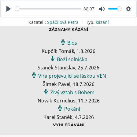
s
32:07
P
M
S
l
u
e
Kazatel :
Spáčilová Petra
Typ:
kázání
a
t
t
ZÁZNAMY KÁZÁNÍ
y
e
t
Bios
i
Kupčík Tomáš
,
1.8.2026
n
Boží solnička
g
Staněk Stanislav
,
25.7.2026
s
Víra projevující se láskou VEN
Šimek Pavel
,
18.7.2026
Živý vztah s Bohem
Novak Kornelius
,
11.7.2026
Pokání
Karel Staněk
,
4.7.2026
VYHLEDÁVÁNÍ