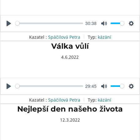
30:38
P
M
S
l
u
e
Kazatel :
Spáčilová Petra
Typ:
kázání
a
t
t
Válka vůlí
y
e
t
4.6.2022
i
n
g
s
29:45
P
M
S
l
u
e
Kazatel :
Spáčilová Petra
Typ:
kázání
a
t
t
Nejlepší den našeho života
y
e
t
12.3.2022
i
n
g