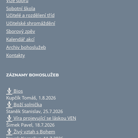
Vize sboru
Sobotní škola
Učitelé a rozdělení tříd
Učitelské shromáždění
Sborový zpěv
Kalendář akcí
Archiv bohoslužeb
Kontakty
ZÁZNAMY BOHOSLUŽEB
Bios
Kupčík Tomáš
,
1.8.2026
Boží solnička
Staněk Stanislav
,
25.7.2026
Víra projevující se láskou VEN
Šimek Pavel
,
18.7.2026
Živý vztah s Bohem