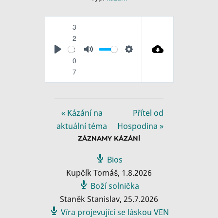
3
2
:
P
M
S
0
l
u
e
7
a
t
t
y
e
t
i
« Kázání na
Přítel od
n
aktuální téma
Hospodina »
g
ZÁZNAMY KÁZÁNÍ
s
Bios
Kupčík Tomáš
,
1.8.2026
Boží solnička
Staněk Stanislav
,
25.7.2026
Víra projevující se láskou VEN