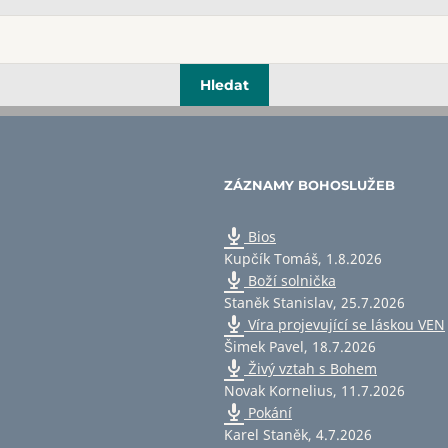
ZÁZNAMY BOHOSLUŽEB
Bios
Kupčík Tomáš
,
1.8.2026
Boží solnička
Staněk Stanislav
,
25.7.2026
Víra projevující se láskou VEN
Šimek Pavel
,
18.7.2026
Živý vztah s Bohem
Novak Kornelius
,
11.7.2026
Pokání
Karel Staněk
,
4.7.2026