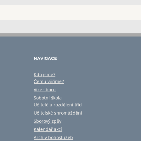
NAVIGACE
Kdo jsme?
Čemu věříme?
Vize sboru
Sobotní škola
Učitelé a rozdělení tříd
Učitelské shromáždění
Sborový zpěv
Kalendář akcí
Archiv bohoslužeb