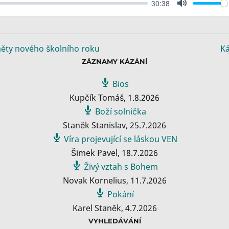
30:38
M
u
t
e
měty nového školního roku
Ká
ZÁZNAMY KÁZÁNÍ
Bios
Kupčík Tomáš
,
1.8.2026
Boží solnička
Staněk Stanislav
,
25.7.2026
Víra projevující se láskou VEN
Šimek Pavel
,
18.7.2026
Živý vztah s Bohem
Novak Kornelius
,
11.7.2026
Pokání
Karel Staněk
,
4.7.2026
VYHLEDÁVÁNÍ