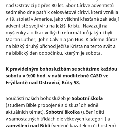
nad Ostravicí již přes 80 let. Sbor Církve adventistů
sedmého dne patří k celosvětové církvi, která vznikla
v 19. století v Americe. Jako všichni křesťané zakládají
adventisté svoji víru na Ježíši Kristu. Navazují na
myšlenky a odkaz velkých reformátorů jakými byli
Martin Luther, John Calvin a Jan Hus. Klademe důraz
na blízký druhý příchod Ježíše Krista na tento svět a
na biblický den odpočinku, kterým je sobota.
K pravidelným bohoslužbám se scházíme každou
sobotu v 9:00 hod. v naší modlitebně CASD ve
Frýdlantě nad Ostravicí, Kúty 58.
Součástí našich bohoslužeb je
Sobotní škola
(studiem Bible propojené s diskuzí ohledně
aktuálních témat),
Sobotní školka
(učení dětí
v samostatných třídách dle věkových kategorií) a
zamyšlení nad Biblí
(vedené kazatelem či hostem).