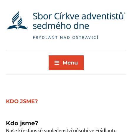
Menu
KDO JSME?
Kdo jsme?
Naše křesťanské společenství působí ve Frýdlantu