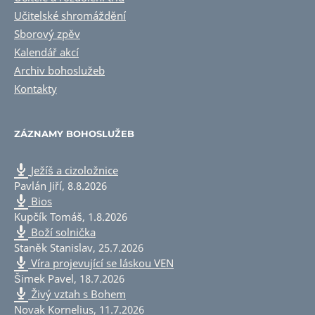
Učitelské shromáždění
Sborový zpěv
Kalendář akcí
Archiv bohoslužeb
Kontakty
ZÁZNAMY BOHOSLUŽEB
Ježíš a cizoložnice
Pavlán Jiří
,
8.8.2026
Bios
Kupčík Tomáš
,
1.8.2026
Boží solnička
Staněk Stanislav
,
25.7.2026
Víra projevující se láskou VEN
Šimek Pavel
,
18.7.2026
Živý vztah s Bohem
Novak Kornelius
,
11.7.2026