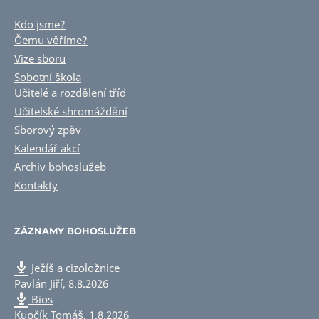
Kdo jsme?
Čemu věříme?
Vize sboru
Sobotní škola
Učitelé a rozdělení tříd
Učitelské shromáždění
Sborový zpěv
Kalendář akcí
Archiv bohoslužeb
Kontakty
ZÁZNAMY BOHOSLUŽEB
Ježíš a cizoložnice
Pavlán Jiří
,
8.8.2026
Bios
Kupčík Tomáš
,
1.8.2026