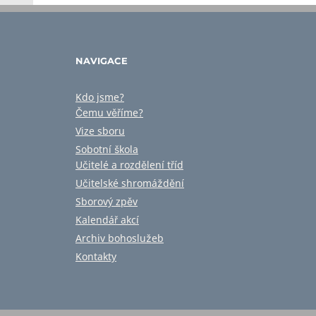
NAVIGACE
Kdo jsme?
Čemu věříme?
Vize sboru
Sobotní škola
Učitelé a rozdělení tříd
Učitelské shromáždění
Sborový zpěv
Kalendář akcí
Archiv bohoslužeb
Kontakty