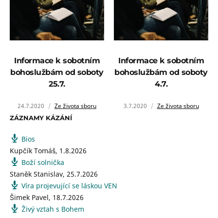
Informace k sobotním
Informace k sobotním
bohoslužbám od soboty
bohoslužbám od soboty
25.7.
4.7.
24.7.2020
Ze života sboru
3.7.2020
Ze života sboru
ZÁZNAMY KÁZÁNÍ
Bios
Kupčík Tomáš
,
1.8.2026
Boží solnička
Staněk Stanislav
,
25.7.2026
Víra projevující se láskou VEN
Šimek Pavel
,
18.7.2026
Živý vztah s Bohem