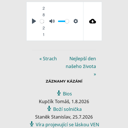
2
8
:
P
M
S
2
l
u
e
1
a
t
t
y
e
t
i
« Strach
Nejlepší den
n
našeho života
g
»
s
ZÁZNAMY KÁZÁNÍ
Bios
Kupčík Tomáš
,
1.8.2026
Boží solnička
Staněk Stanislav
,
25.7.2026
Víra projevující se láskou VEN