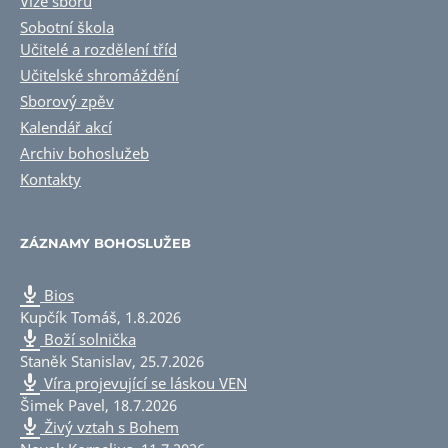
Vize sboru
Sobotní škola
Učitelé a rozdělení tříd
Učitelské shromáždění
Sborový zpěv
Kalendář akcí
Archiv bohoslužeb
Kontakty
ZÁZNAMY BOHOSLUŽEB
Bios
Kupčík Tomáš
,
1.8.2026
Boží solnička
Staněk Stanislav
,
25.7.2026
Víra projevující se láskou VEN
Šimek Pavel
,
18.7.2026
Živý vztah s Bohem