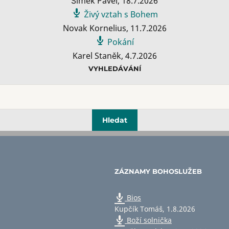
Šimek Pavel
,
18.7.2026
Živý vztah s Bohem
Novak Kornelius
,
11.7.2026
Pokání
Karel Staněk
,
4.7.2026
VYHLEDÁVÁNÍ
ZÁZNAMY BOHOSLUŽEB
Bios
Kupčík Tomáš
,
1.8.2026
Boží solnička