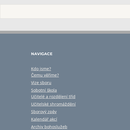
NAVIGACE
Kdo jsme?
Čemu věříme?
Vize sboru
Sobotní škola
Učitelé a rozdělení tříd
Učitelské shromáždění
Sborový zpěv
Kalendář akcí
Archiv bohoslužeb