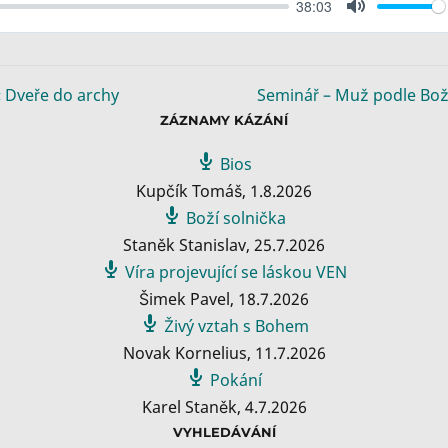
38:03
M
u
t
e
« Dveře do archy
Seminář – Muž podle Bož
ZÁZNAMY KÁZÁNÍ
Bios
Kupčík Tomáš
,
1.8.2026
Boží solnička
Staněk Stanislav
,
25.7.2026
Víra projevující se láskou VEN
Šimek Pavel
,
18.7.2026
Živý vztah s Bohem
Novak Kornelius
,
11.7.2026
Pokání
Karel Staněk
,
4.7.2026
VYHLEDÁVÁNÍ