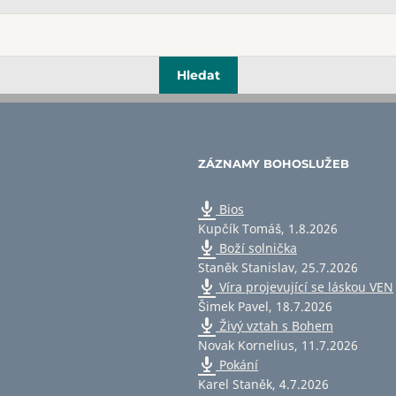
ZÁZNAMY BOHOSLUŽEB
Bios
Kupčík Tomáš
,
1.8.2026
Boží solnička
Staněk Stanislav
,
25.7.2026
Víra projevující se láskou VEN
Šimek Pavel
,
18.7.2026
Živý vztah s Bohem
Novak Kornelius
,
11.7.2026
Pokání
Karel Staněk
,
4.7.2026