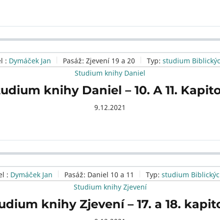
l :
Dymáček Jan
Pasáž:
Zjevení 19 a 20
Typ:
studium Biblický
Studium knihy Daniel
udium knihy Daniel – 10. A 11. Kapit
9.12.2021
l :
Dymáček Jan
Pasáž:
Daniel 10 a 11
Typ:
studium Biblickýc
Studium knihy Zjevení
udium knihy Zjevení – 17. a 18. kapit