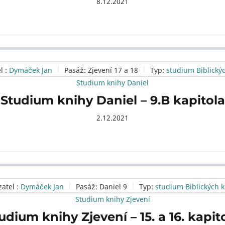
8.12.2021
l :
Dymáček Jan
Pasáž:
Zjevení 17 a 18
Typ:
studium Biblický
Studium knihy Daniel
Studium knihy Daniel – 9.B kapitola
2.12.2021
atel :
Dymáček Jan
Pasáž:
Daniel 9
Typ:
studium Biblických k
Studium knihy Zjevení
udium knihy Zjevení – 15. a 16. kapit