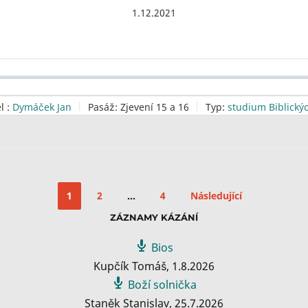
1.12.2021
l :
Dymáček Jan
Pasáž:
Zjevení 15 a 16
Typ:
studium Biblický
1
2
…
4
Následující
ZÁZNAMY KÁZÁNÍ
Bios
Kupčík Tomáš
,
1.8.2026
Boží solnička
Staněk Stanislav
,
25.7.2026