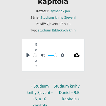
kapitola
Kazatel:
Dymáček Jan
Série:
Studium knihy Zjevení
Pasáž:
Zjevení 17 a 18
Typ:
studium Biblických knih
5
8
:
P
M
S
3
l
u
e
7
a
t
t
y
e
t
i
« Studium
Studium knihy
n
knihy Zjevení –
Daniel – 9.B
g
15. a 16.
kapitola »
s
kapitola