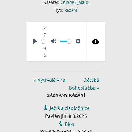
Kazatel:
Chládek Jakub
Typ:
kázání
2
7
:
P
M
S
4
l
u
e
5
a
t
t
y
e
t
i
« Vytrvalá víra
Dětská
n
bohoslužba »
g
ZÁZNAMY KÁZÁNÍ
s
Ježíš a cizoložnice
Pavlán Jiří
,
8.8.2026
Bios
Kupčík Tomáš
,
1.8.2026