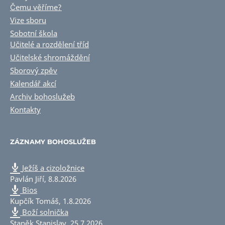
Čemu věříme?
Vize sboru
Sobotní škola
Učitelé a rozdělení tříd
Učitelské shromáždění
Sborový zpěv
Kalendář akcí
Archiv bohoslužeb
Kontakty
ZÁZNAMY BOHOSLUŽEB
Ježíš a cizoložnice
Pavlán Jiří
,
8.8.2026
Bios
Kupčík Tomáš
,
1.8.2026
Boží solnička
Staněk Stanislav
,
25.7.2026