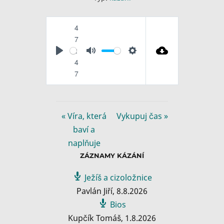
4
7
:
P
M
S
4
l
u
e
7
a
t
t
y
e
t
i
« Víra, která
Vykupuj čas »
n
baví a
g
naplňuje
s
ZÁZNAMY KÁZÁNÍ
Ježíš a cizoložnice
Pavlán Jiří
,
8.8.2026
Bios
Kupčík Tomáš
,
1.8.2026