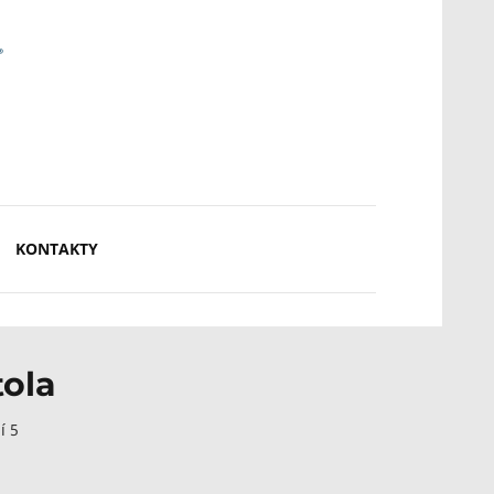
KONTAKTY
tola
í 5