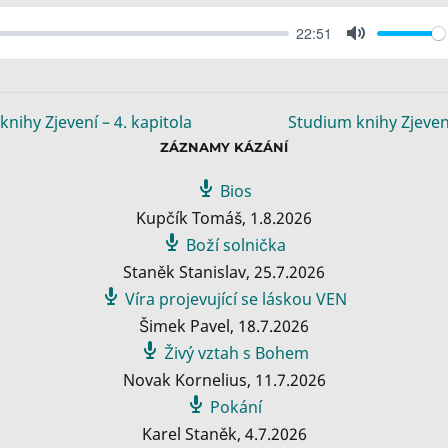
22:51
M
u
t
e
knihy Zjevení – 4. kapitola
Studium knihy Zjevení
ZÁZNAMY KÁZÁNÍ
Bios
Kupčík Tomáš
,
1.8.2026
Boží solnička
Staněk Stanislav
,
25.7.2026
Víra projevující se láskou VEN
Šimek Pavel
,
18.7.2026
Živý vztah s Bohem
Novak Kornelius
,
11.7.2026
Pokání
Karel Staněk
,
4.7.2026