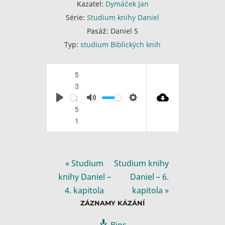
Kazatel:
Dymáček Jan
Série:
Studium knihy Daniel
Pasáž:
Daniel 5
Typ:
studium Biblických knih
5
3
:
P
M
S
5
l
u
e
1
a
t
t
y
e
t
i
« Studium
Studium knihy
n
knihy Daniel –
Daniel – 6.
g
4. kapitola
kapitola »
s
ZÁZNAMY KÁZÁNÍ
Bios