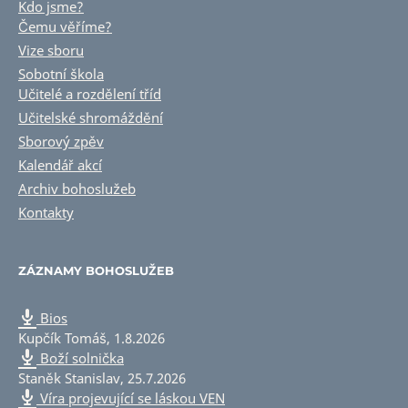
Kdo jsme?
Čemu věříme?
Vize sboru
Sobotní škola
Učitelé a rozdělení tříd
Učitelské shromáždění
Sborový zpěv
Kalendář akcí
Archiv bohoslužeb
Kontakty
ZÁZNAMY BOHOSLUŽEB
Bios
Kupčík Tomáš
,
1.8.2026
Boží solnička
Staněk Stanislav
,
25.7.2026
Víra projevující se láskou VEN