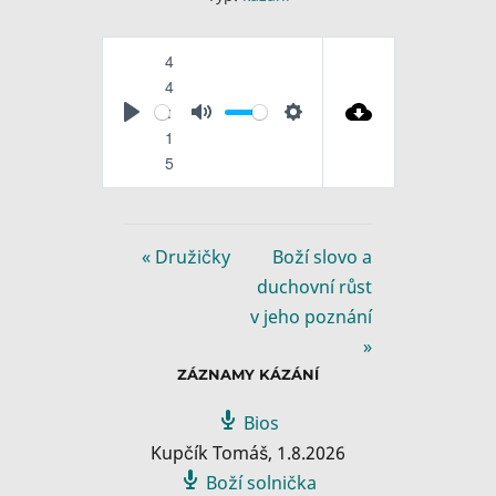
4
4
:
P
M
S
1
l
u
e
5
a
t
t
y
e
t
i
« Družičky
Boží slovo a
n
duchovní růst
g
v jeho poznání
s
»
ZÁZNAMY KÁZÁNÍ
Bios
Kupčík Tomáš
,
1.8.2026
Boží solnička