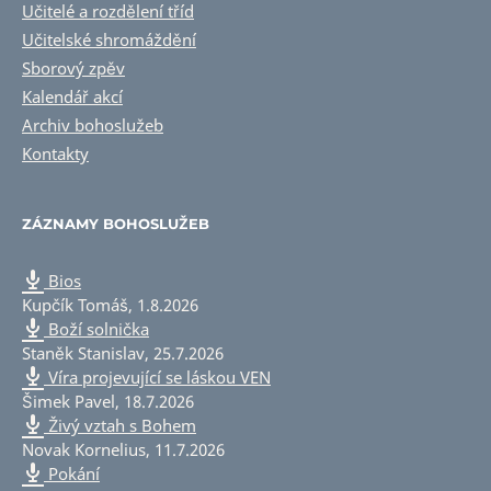
Učitelé a rozdělení tříd
Učitelské shromáždění
Sborový zpěv
Kalendář akcí
Archiv bohoslužeb
Kontakty
ZÁZNAMY BOHOSLUŽEB
Bios
Kupčík Tomáš
,
1.8.2026
Boží solnička
Staněk Stanislav
,
25.7.2026
Víra projevující se láskou VEN
Šimek Pavel
,
18.7.2026
Živý vztah s Bohem
Novak Kornelius
,
11.7.2026
Pokání