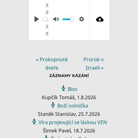
3
3
:
P
M
S
5
l
u
e
5
a
t
t
y
e
t
i
« Prokopnuté
Prorok v
n
dveře
Izraeli »
g
ZÁZNAMY KÁZÁNÍ
s
Bios
Kupčík Tomáš
,
1.8.2026
Boží solnička
Staněk Stanislav
,
25.7.2026
Víra projevující se láskou VEN
Šimek Pavel
,
18.7.2026