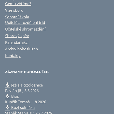
Čemu věříme?
Vize sboru
Sobotní škola
Učitelé a rozdělení tříd
Učitelské shromáždění
Sborový zpěv
Kalendář akcí
Archiv bohoslužeb
Kontakty
ZÁZNAMY BOHOSLUŽEB
Ježíš a cizoložnice
Pavlán Jiří
,
8.8.2026
Bios
Kupčík Tomáš
,
1.8.2026
Boží solnička
Staněk Stanislav
,
25.7.2026