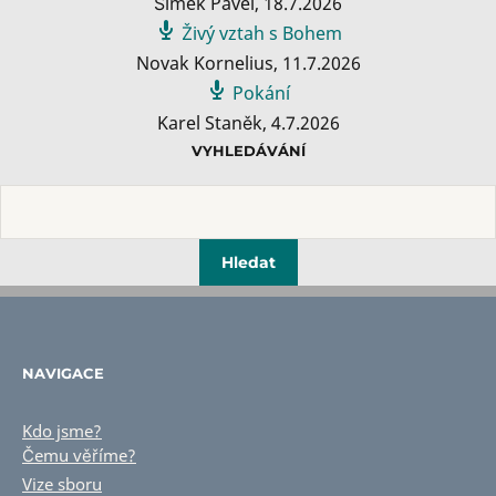
Šimek Pavel
,
18.7.2026
Živý vztah s Bohem
Novak Kornelius
,
11.7.2026
Pokání
Karel Staněk
,
4.7.2026
VYHLEDÁVÁNÍ
NAVIGACE
Kdo jsme?
Čemu věříme?
Vize sboru