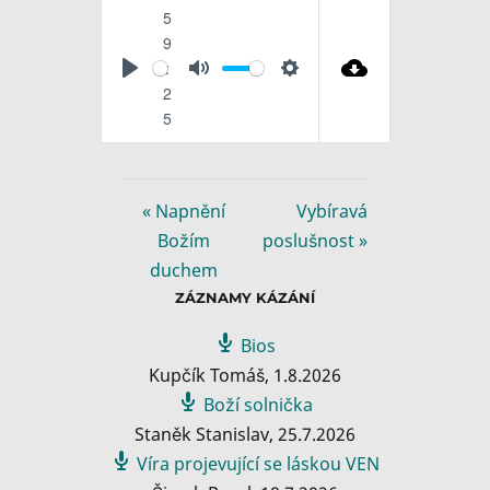
5
9
:
P
M
S
2
l
u
e
5
a
t
t
y
e
t
i
« Napnění
Vybíravá
n
Božím
poslušnost »
g
duchem
s
ZÁZNAMY KÁZÁNÍ
Bios
Kupčík Tomáš
,
1.8.2026
Boží solnička
Staněk Stanislav
,
25.7.2026
Víra projevující se láskou VEN