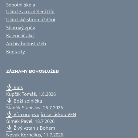
Sobotní škola
Učitelé a rozdělení tříd
Učitelské shromáždění
Sborový zpěv
Kalendář akcí
Archiv bohoslužeb
Kontakty
ZÁZNAMY BOHOSLUŽEB
Bios
Kupčík Tomáš
,
1.8.2026
Boží solnička
Staněk Stanislav
,
25.7.2026
Víra projevující se láskou VEN
Šimek Pavel
,
18.7.2026
Živý vztah s Bohem
Novak Kornelius
,
11.7.2026