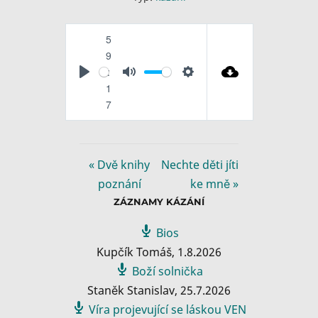
5
9
:
P
M
S
1
l
u
e
7
a
t
t
y
e
t
i
« Dvě knihy
Nechte děti jíti
n
poznání
ke mně »
g
ZÁZNAMY KÁZÁNÍ
s
Bios
Kupčík Tomáš
,
1.8.2026
Boží solnička
Staněk Stanislav
,
25.7.2026
Víra projevující se láskou VEN