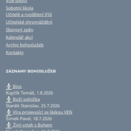
Vize sboru
Sobotní škola
Učitelé a rozdělení tříd
Učitelské shromáždění
Sborový zpěv
Kalendář akcí
Archiv bohoslužeb
Kontakty
ZÁZNAMY BOHOSLUŽEB
Bios
Kupčík Tomáš
,
1.8.2026
Boží solnička
Staněk Stanislav
,
25.7.2026
Víra projevující se láskou VEN
Šimek Pavel
,
18.7.2026
Živý vztah s Bohem