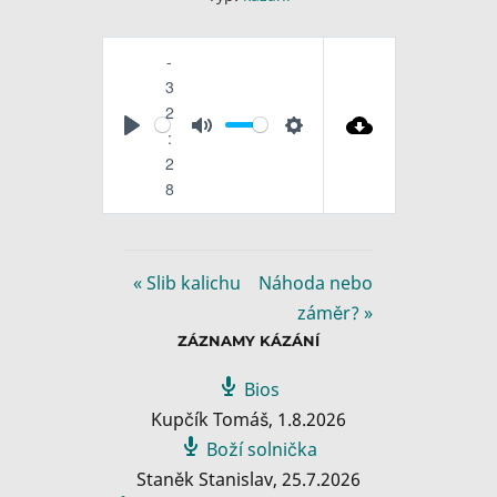
-
3
2
P
M
S
:
l
u
e
2
a
8
t
t
y
e
t
i
n
« Slib kalichu
Náhoda nebo
g
záměr? »
s
ZÁZNAMY KÁZÁNÍ
Bios
Kupčík Tomáš
,
1.8.2026
Boží solnička
Staněk Stanislav
,
25.7.2026