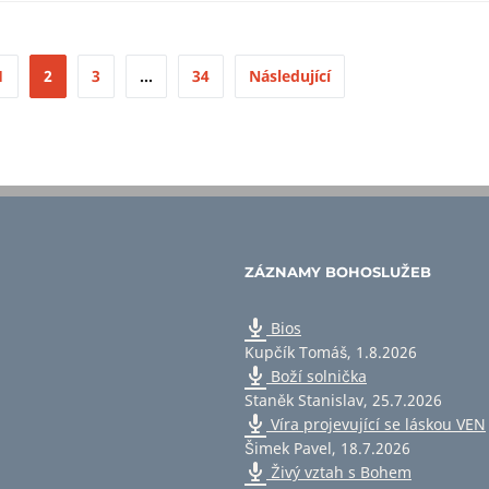
1
2
3
…
34
Následující
ZÁZNAMY BOHOSLUŽEB
Bios
Kupčík Tomáš
,
1.8.2026
Boží solnička
Staněk Stanislav
,
25.7.2026
Víra projevující se láskou VEN
Šimek Pavel
,
18.7.2026
Živý vztah s Bohem