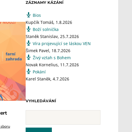
ZÁZNAMY KÁZÁNÍ
Bios
Kupčík Tomáš
,
1.8.2026
Boží solnička
Staněk Stanislav
,
25.7.2026
Víra projevující se láskou VEN
Šimek Pavel
,
18.7.2026
Živý vztah s Bohem
Novak Kornelius
,
11.7.2026
Pokání
Karel Staněk
,
4.7.2026
VYHLEDÁVÁNÍ
ert
 sboru