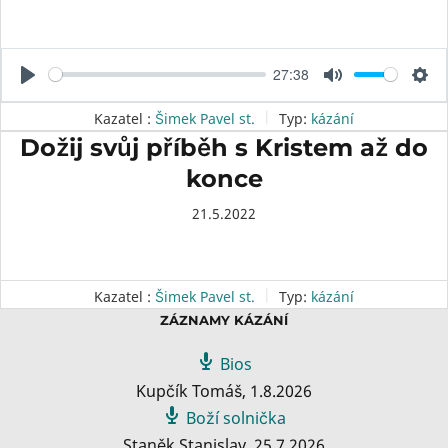
27:38
P
M
S
l
u
e
Kazatel :
Šimek Pavel st.
Typ:
kázání
a
t
t
Dožij svůj příběh s Kristem až do
y
e
t
konce
i
n
21.5.2022
g
s
Kazatel :
Šimek Pavel st.
Typ:
kázání
ZÁZNAMY KÁZÁNÍ
Bios
Kupčík Tomáš
,
1.8.2026
Boží solnička
Staněk Stanislav
,
25.7.2026