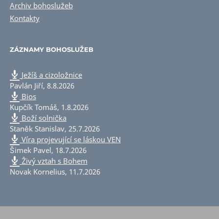
Archiv bohoslužeb
Kontakty
ZÁZNAMY BOHOSLUŽEB
Ježíš a cizoložnice
Pavlán Jiří
,
8.8.2026
Bios
Kupčík Tomáš
,
1.8.2026
Boží solnička
Staněk Stanislav
,
25.7.2026
Víra projevující se láskou VEN
Šimek Pavel
,
18.7.2026
Živý vztah s Bohem
Novak Kornelius
,
11.7.2026