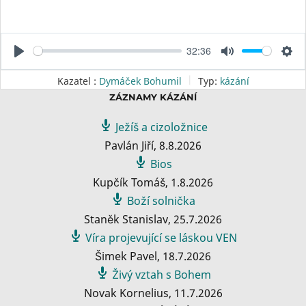
32:36
P
M
S
l
u
e
Kazatel :
Dymáček Bohumil
Typ:
kázání
a
t
t
ZÁZNAMY KÁZÁNÍ
y
e
t
Ježíš a cizoložnice
i
Pavlán Jiří
,
8.8.2026
n
Bios
g
Kupčík Tomáš
,
1.8.2026
s
Boží solnička
Staněk Stanislav
,
25.7.2026
Víra projevující se láskou VEN
Šimek Pavel
,
18.7.2026
Živý vztah s Bohem
Novak Kornelius
,
11.7.2026