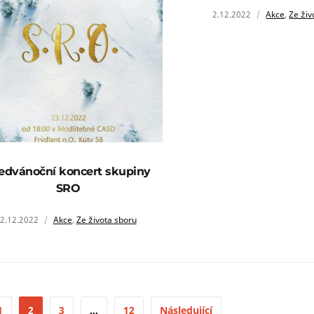
2.12.2022
Akce
,
Ze živ
edvánoční koncert skupiny
SRO
2.12.2022
Akce
,
Ze života sboru
1
2
3
…
12
Následující