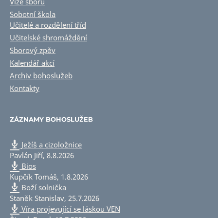
Vize sboru
Sobotní škola
Učitelé a rozdělení tříd
Učitelské shromáždění
Sborový zpěv
Kalendář akcí
Archiv bohoslužeb
Kontakty
ZÁZNAMY BOHOSLUŽEB
Ježíš a cizoložnice
Pavlán Jiří
,
8.8.2026
Bios
Kupčík Tomáš
,
1.8.2026
Boží solnička
Staněk Stanislav
,
25.7.2026
Víra projevující se láskou VEN