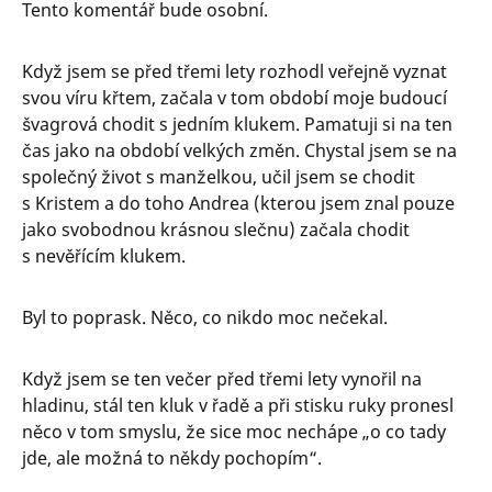
Tento komentář bude osobní.
Když jsem se před třemi lety rozhodl veřejně vyznat
svou víru křtem, začala v tom období moje budoucí
švagrová chodit s jedním klukem. Pamatuji si na ten
čas jako na období velkých změn. Chystal jsem se na
společný život s manželkou, učil jsem se chodit
s Kristem a do toho Andrea (kterou jsem znal pouze
jako svobodnou krásnou slečnu) začala chodit
s nevěřícím klukem.
Byl to poprask. Něco, co nikdo moc nečekal.
Když jsem se ten večer před třemi lety vynořil na
hladinu, stál ten kluk v řadě a při stisku ruky pronesl
něco v tom smyslu, že sice moc nechápe „o co tady
jde, ale možná to někdy pochopím“.