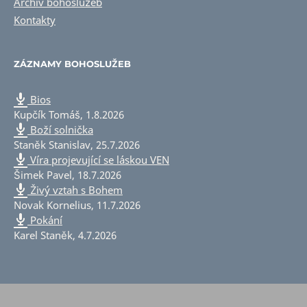
Archiv bohoslužeb
Kontakty
ZÁZNAMY BOHOSLUŽEB
Bios
Kupčík Tomáš
,
1.8.2026
Boží solnička
Staněk Stanislav
,
25.7.2026
Víra projevující se láskou VEN
Šimek Pavel
,
18.7.2026
Živý vztah s Bohem
Novak Kornelius
,
11.7.2026
Pokání
Karel Staněk
,
4.7.2026