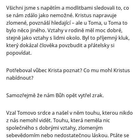
Všichni jsme s napětím a modlitbami sledovali to, co
se nám zdálo jako nemožné. Kristus napravuje
zlomené, povznáší hledající – ale u Toma, u Toma to
bylo něco jiného. Vztahy v rodině měl moc dobré,
stejně jako vztahy s lidmi okolo. Byl to příjemný kluk,
který dokázal člověka povzbudit a přátelsky si
popovídat.
Potřeboval vůbec Krista poznat? Co mu mohl Kristus
nabídnout?
Samozřejmě že nám Bůh opět vytřel zrak.
Vzal Tomovo srdce a našel v něm touhu, kterou nikdo
z nás nemohl vidět. Touhu, která neměla nic
společného s dobrými vztahy, zlomeným
sebevědomím nebo nedostatečnou láskou. Ptáte se