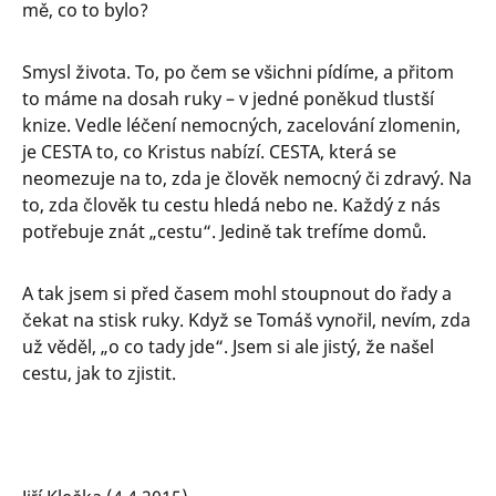
mě, co to bylo?
Smysl života. To, po čem se všichni pídíme, a přitom
to máme na dosah ruky – v jedné poněkud tlustší
knize. Vedle léčení nemocných, zacelování zlomenin,
je CESTA to, co Kristus nabízí. CESTA, která se
neomezuje na to, zda je člověk nemocný či zdravý. Na
to, zda člověk tu cestu hledá nebo ne. Každý z nás
potřebuje znát „cestu“. Jedině tak trefíme domů.
A tak jsem si před časem mohl stoupnout do řady a
čekat na stisk ruky. Když se Tomáš vynořil, nevím, zda
už věděl, „o co tady jde“. Jsem si ale jistý, že našel
cestu, jak to zjistit.