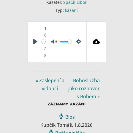
Kazatel:
Spáčil Libor
Typ:
kázání
1
8
:
P
M
S
2
l
u
e
8
a
t
t
y
e
t
i
« Zaslepení a
Bohoslužba
n
vidoucí
jako rozhovor
g
s Bohem »
s
ZÁZNAMY KÁZÁNÍ
Bios
Kupčík Tomáš
,
1.8.2026
Boží solnička