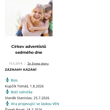
Církev adventistů
sedmého dne
15.5.2014
Ze života sboru
ZÁZNAMY KÁZÁNÍ
Bios
Kupčík Tomáš
,
1.8.2026
Boží solnička
Staněk Stanislav
,
25.7.2026
Víra projevující se láskou VEN
Šimek Pavel
,
18.7.2026