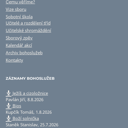
Čemu věříme?
Vize sboru
Sobotní škola
Učitelé a rozdělení tříd
Učitelské shromáždění
Sborový zpěv
Kalendář akcí
Archiv bohoslužeb
Kontakty
ZÁZNAMY BOHOSLUŽEB
Ježíš a cizoložnice
Pavlán Jiří
,
8.8.2026
Bios
Kupčík Tomáš
,
1.8.2026
Boží solnička
Staněk Stanislav
,
25.7.2026