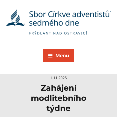
Menu
1.11.2025
Zahájení
modlitebního
týdne