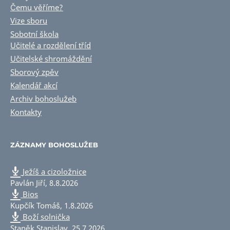
Čemu věříme?
Vize sboru
Sobotní škola
Učitelé a rozdělení tříd
Učitelské shromáždění
Sborový zpěv
Kalendář akcí
Archiv bohoslužeb
Kontakty
ZÁZNAMY BOHOSLUŽEB
Ježíš a cizoložnice
Pavlán Jiří
,
8.8.2026
Bios
Kupčík Tomáš
,
1.8.2026
Boží solnička
Staněk Stanislav
,
25.7.2026