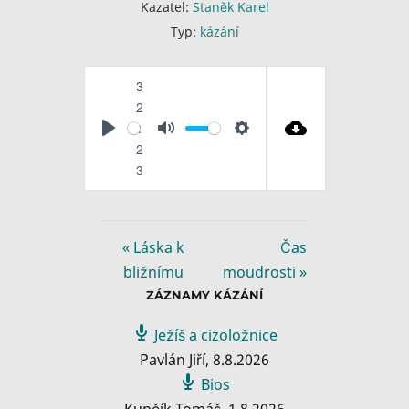
Kazatel:
Staněk Karel
Typ:
kázání
3
2
:
P
M
S
2
l
u
e
3
a
t
t
y
e
t
i
« Láska k
Čas
n
bližnímu
moudrosti »
g
ZÁZNAMY KÁZÁNÍ
s
Ježíš a cizoložnice
Pavlán Jiří
,
8.8.2026
Bios
Kupčík Tomáš
,
1.8.2026