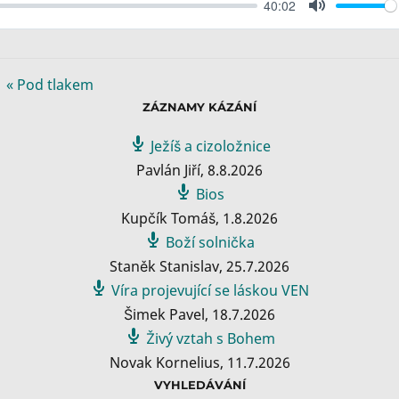
40:02
M
u
t
e
« Pod tlakem
ZÁZNAMY KÁZÁNÍ
Ježíš a cizoložnice
Pavlán Jiří
,
8.8.2026
Bios
Kupčík Tomáš
,
1.8.2026
Boží solnička
Staněk Stanislav
,
25.7.2026
Víra projevující se láskou VEN
Šimek Pavel
,
18.7.2026
Živý vztah s Bohem
Novak Kornelius
,
11.7.2026
VYHLEDÁVÁNÍ