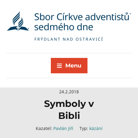
Menu
24.2.2018
Symboly v
Bibli
Kazatel:
Pavlán Jiří
Typ:
kázání