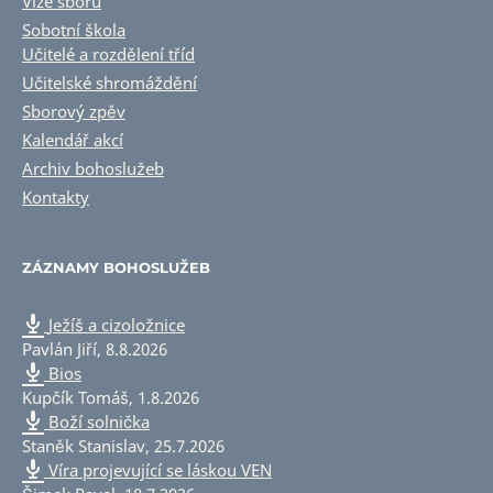
Vize sboru
Sobotní škola
Učitelé a rozdělení tříd
Učitelské shromáždění
Sborový zpěv
Kalendář akcí
Archiv bohoslužeb
Kontakty
ZÁZNAMY BOHOSLUŽEB
Ježíš a cizoložnice
Pavlán Jiří
,
8.8.2026
Bios
Kupčík Tomáš
,
1.8.2026
Boží solnička
Staněk Stanislav
,
25.7.2026
Víra projevující se láskou VEN