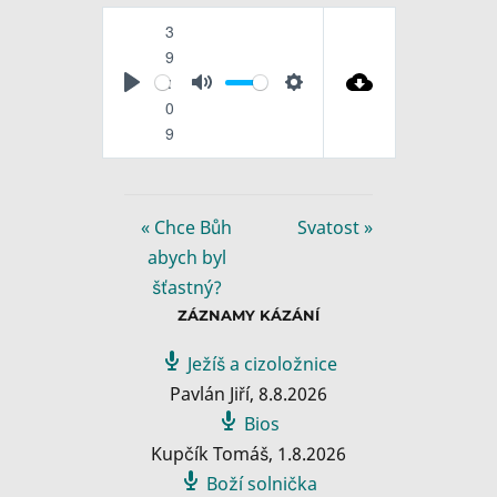
3
9
:
P
M
S
0
l
u
e
9
a
t
t
y
e
t
i
« Chce Bůh
Svatost »
n
abych byl
g
šťastný?
s
ZÁZNAMY KÁZÁNÍ
Ježíš a cizoložnice
Pavlán Jiří
,
8.8.2026
Bios
Kupčík Tomáš
,
1.8.2026
Boží solnička