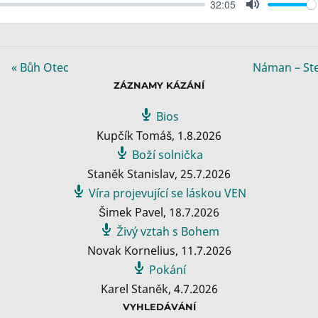
32:05
M
u
t
e
« Bůh Otec
Náman – Stej
ZÁZNAMY KÁZÁNÍ
Bios
Kupčík Tomáš
,
1.8.2026
Boží solnička
Staněk Stanislav
,
25.7.2026
Víra projevující se láskou VEN
Šimek Pavel
,
18.7.2026
Živý vztah s Bohem
Novak Kornelius
,
11.7.2026
Pokání
Karel Staněk
,
4.7.2026
VYHLEDÁVÁNÍ