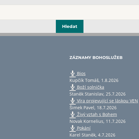
ZÁZNAMY BOHOSLUŽEB
Bios
Kupčík Tomáš
,
1.8.2026
Boží solnička
Staněk Stanislav
,
25.7.2026
Víra projevující se láskou VEN
Šimek Pavel
,
18.7.2026
Živý vztah s Bohem
Novak Kornelius
,
11.7.2026
Pokání
Karel Staněk
,
4.7.2026