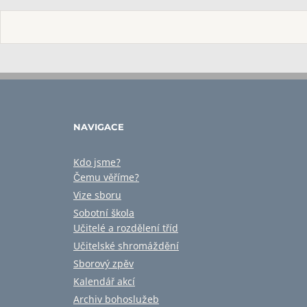
NAVIGACE
Kdo jsme?
Čemu věříme?
Vize sboru
Sobotní škola
Učitelé a rozdělení tříd
Učitelské shromáždění
Sborový zpěv
Kalendář akcí
Archiv bohoslužeb