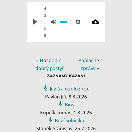
4
3
:
P
M
S
0
l
u
e
9
a
t
t
y
e
t
i
« Hospodin,
Poplašné
n
dobrý pastýř
zprávy »
g
ZÁZNAMY KÁZÁNÍ
s
Ježíš a cizoložnice
Pavlán Jiří
,
8.8.2026
Bios
Kupčík Tomáš
,
1.8.2026
Boží solnička
Staněk Stanislav
,
25.7.2026