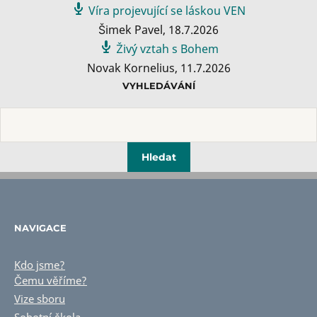
Víra projevující se láskou VEN
Šimek Pavel
,
18.7.2026
Živý vztah s Bohem
Novak Kornelius
,
11.7.2026
VYHLEDÁVÁNÍ
NAVIGACE
Kdo jsme?
Čemu věříme?
Vize sboru
Sobotní škola