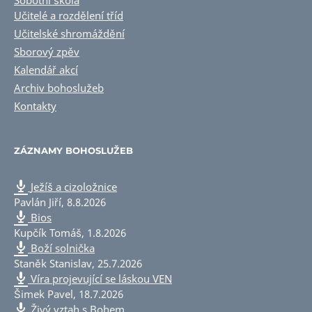
Učitelé a rozdělení tříd
Učitelské shromáždění
Sborový zpěv
Kalendář akcí
Archiv bohoslužeb
Kontakty
ZÁZNAMY BOHOSLUŽEB
Ježíš a cizoložnice
Pavlán Jiří
,
8.8.2026
Bios
Kupčík Tomáš
,
1.8.2026
Boží solnička
Staněk Stanislav
,
25.7.2026
Víra projevující se láskou VEN
Šimek Pavel
,
18.7.2026
Živý vztah s Bohem