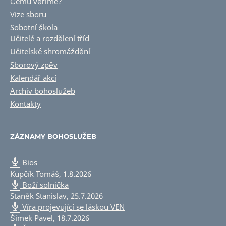
Čemu věříme?
Vize sboru
Sobotní škola
Učitelé a rozdělení tříd
Učitelské shromáždění
Sborový zpěv
Kalendář akcí
Archiv bohoslužeb
Kontakty
ZÁZNAMY BOHOSLUŽEB
Bios
Kupčík Tomáš
,
1.8.2026
Boží solnička
Staněk Stanislav
,
25.7.2026
Víra projevující se láskou VEN
Šimek Pavel
,
18.7.2026