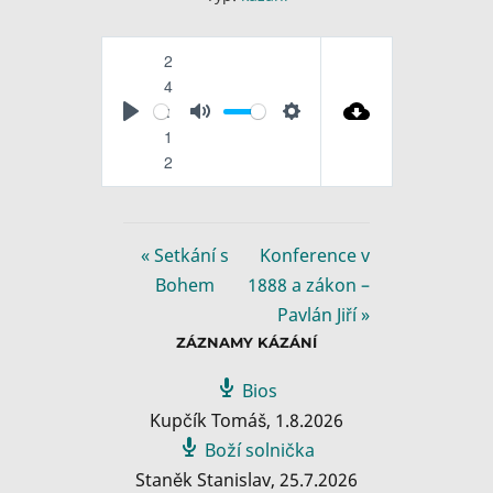
2
4
:
P
M
S
1
l
u
e
2
a
t
t
y
e
t
i
« Setkání s
Konference v
n
Bohem
1888 a zákon –
g
Pavlán Jiří »
s
ZÁZNAMY KÁZÁNÍ
Bios
Kupčík Tomáš
,
1.8.2026
Boží solnička
Staněk Stanislav
,
25.7.2026