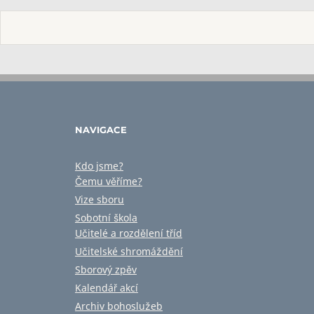
NAVIGACE
Kdo jsme?
Čemu věříme?
Vize sboru
Sobotní škola
Učitelé a rozdělení tříd
Učitelské shromáždění
Sborový zpěv
Kalendář akcí
Archiv bohoslužeb