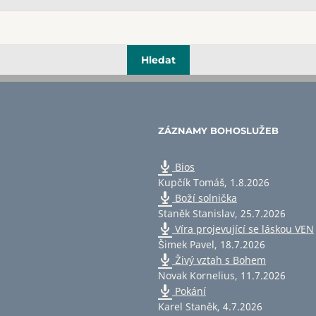
ZÁZNAMY BOHOSLUŽEB
Bios
Kupčík Tomáš
,
1.8.2026
Boží solnička
Staněk Stanislav
,
25.7.2026
Víra projevující se láskou VEN
Šimek Pavel
,
18.7.2026
Živý vztah s Bohem
Novak Kornelius
,
11.7.2026
Pokání
Karel Staněk
,
4.7.2026