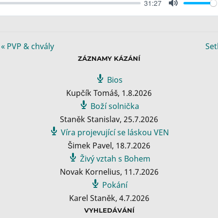
31:27
M
u
t
e
« PVP & chvály
Set
ZÁZNAMY KÁZÁNÍ
Bios
Kupčík Tomáš
,
1.8.2026
Boží solnička
Staněk Stanislav
,
25.7.2026
Víra projevující se láskou VEN
Šimek Pavel
,
18.7.2026
Živý vztah s Bohem
Novak Kornelius
,
11.7.2026
Pokání
Karel Staněk
,
4.7.2026
VYHLEDÁVÁNÍ