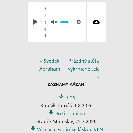
3
3
:
P
M
S
4
l
u
e
1
a
t
t
y
e
t
i
« Svědek
Prázdný stůl a
n
Abraham
vykrmené tele
g
»
s
ZÁZNAMY KÁZÁNÍ
Bios
Kupčík Tomáš
,
1.8.2026
Boží solnička
Staněk Stanislav
,
25.7.2026
Víra projevující se láskou VEN