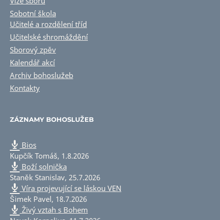
Vize sboru
Sobotní škola
Učitelé a rozdělení tříd
Učitelské shromáždění
Sborový zpěv
Kalendář akcí
Archiv bohoslužeb
Kontakty
ZÁZNAMY BOHOSLUŽEB
Bios
Kupčík Tomáš
,
1.8.2026
Boží solnička
Staněk Stanislav
,
25.7.2026
Víra projevující se láskou VEN
Šimek Pavel
,
18.7.2026
Živý vztah s Bohem