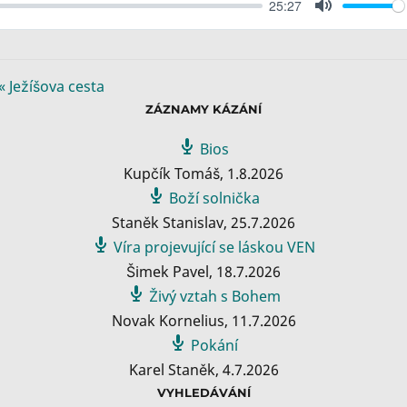
25:27
M
u
t
e
« Ježíšova cesta
ZÁZNAMY KÁZÁNÍ
Bios
Kupčík Tomáš
,
1.8.2026
Boží solnička
Staněk Stanislav
,
25.7.2026
Víra projevující se láskou VEN
Šimek Pavel
,
18.7.2026
Živý vztah s Bohem
Novak Kornelius
,
11.7.2026
Pokání
Karel Staněk
,
4.7.2026
VYHLEDÁVÁNÍ