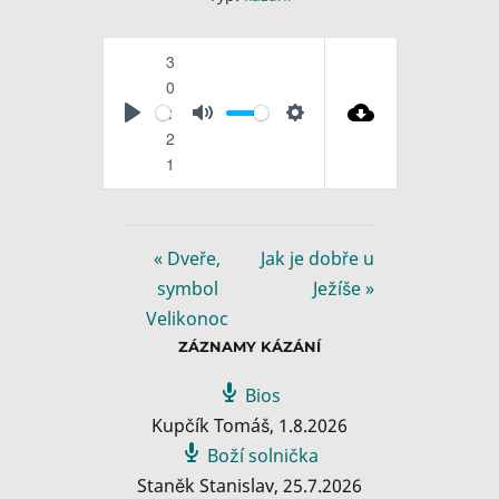
3
0
:
P
M
S
2
l
u
e
1
a
t
t
y
e
t
i
« Dveře,
Jak je dobře u
n
symbol
Ježíše »
g
Velikonoc
s
ZÁZNAMY KÁZÁNÍ
Bios
Kupčík Tomáš
,
1.8.2026
Boží solnička
Staněk Stanislav
,
25.7.2026