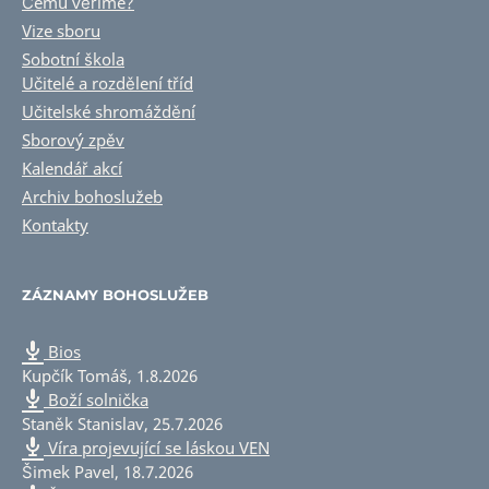
Čemu věříme?
Vize sboru
Sobotní škola
Učitelé a rozdělení tříd
Učitelské shromáždění
Sborový zpěv
Kalendář akcí
Archiv bohoslužeb
Kontakty
ZÁZNAMY BOHOSLUŽEB
Bios
Kupčík Tomáš
,
1.8.2026
Boží solnička
Staněk Stanislav
,
25.7.2026
Víra projevující se láskou VEN
Šimek Pavel
,
18.7.2026