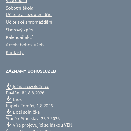
Vize sboru
Sobotní škola
Učitelé a rozdělení tříd
Učitelské shromáždění
Sborový zpěv
Kalendář akcí
Archiv bohoslužeb
Kontakty
ZÁZNAMY BOHOSLUŽEB
Ježíš a cizoložnice
Pavlán Jiří
,
8.8.2026
Bios
Kupčík Tomáš
,
1.8.2026
Boží solnička
Staněk Stanislav
,
25.7.2026
Víra projevující se láskou VEN