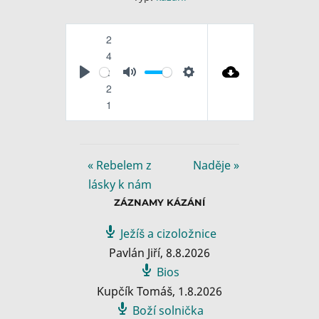
2
4
:
P
M
S
2
l
u
e
1
a
t
t
y
e
t
i
« Rebelem z
Naděje »
n
lásky k nám
g
ZÁZNAMY KÁZÁNÍ
s
Ježíš a cizoložnice
Pavlán Jiří
,
8.8.2026
Bios
Kupčík Tomáš
,
1.8.2026
Boží solnička