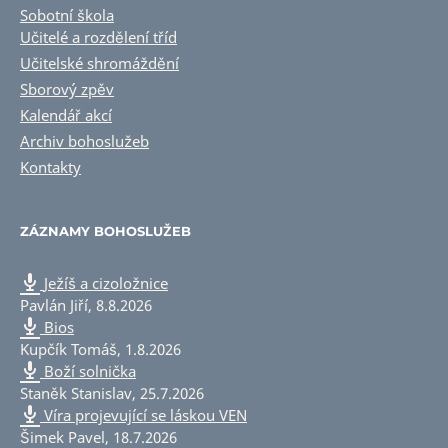
Sobotní škola
Učitelé a rozdělení tříd
Učitelské shromáždění
Sborový zpěv
Kalendář akcí
Archiv bohoslužeb
Kontakty
ZÁZNAMY BOHOSLUŽEB
Ježíš a cizoložnice
Pavlán Jiří
,
8.8.2026
Bios
Kupčík Tomáš
,
1.8.2026
Boží solnička
Staněk Stanislav
,
25.7.2026
Víra projevující se láskou VEN
Šimek Pavel
,
18.7.2026