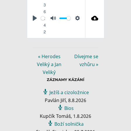
3
6
:
P
M
S
4
l
u
e
2
a
t
t
y
e
t
i
« Herodes
Dívejme se
n
Veliký a Jan
vzhůru »
g
Veliký
s
ZÁZNAMY KÁZÁNÍ
Ježíš a cizoložnice
Pavlán Jiří
,
8.8.2026
Bios
Kupčík Tomáš
,
1.8.2026
Boží solnička