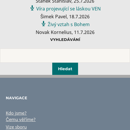
Staněk Stanislav
,
25.7.2026
Víra projevující se láskou VEN
Šimek Pavel
,
18.7.2026
Živý vztah s Bohem
Novak Kornelius
,
11.7.2026
VYHLEDÁVÁNÍ
NAVIGACE
Kdo jsme?
Čemu věříme?
Vize sboru