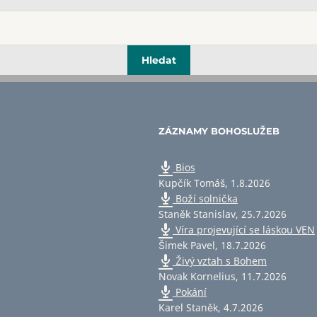
ZÁZNAMY BOHOSLUŽEB
Bios
Kupčík Tomáš
,
1.8.2026
Boží solnička
Staněk Stanislav
,
25.7.2026
Víra projevující se láskou VEN
Šimek Pavel
,
18.7.2026
Živý vztah s Bohem
Novak Kornelius
,
11.7.2026
Pokání
Karel Staněk
,
4.7.2026