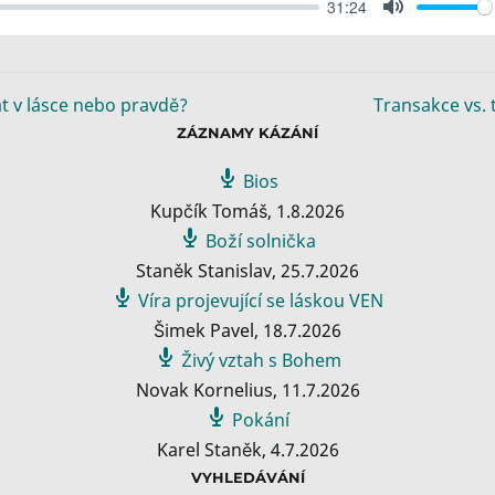
31:24
M
u
t
e
at v lásce nebo pravdě?
Transakce vs.
ZÁZNAMY KÁZÁNÍ
Bios
Kupčík Tomáš
,
1.8.2026
Boží solnička
Staněk Stanislav
,
25.7.2026
Víra projevující se láskou VEN
Šimek Pavel
,
18.7.2026
Živý vztah s Bohem
Novak Kornelius
,
11.7.2026
Pokání
Karel Staněk
,
4.7.2026
VYHLEDÁVÁNÍ