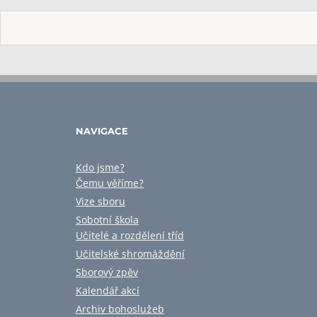
NAVIGACE
Kdo jsme?
Čemu věříme?
Vize sboru
Sobotní škola
Učitelé a rozdělení tříd
Učitelské shromáždění
Sborový zpěv
Kalendář akcí
Archiv bohoslužeb