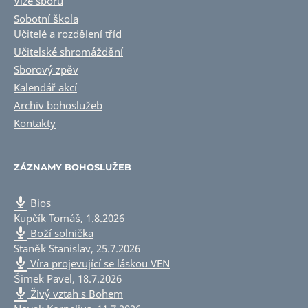
Vize sboru
Sobotní škola
Učitelé a rozdělení tříd
Učitelské shromáždění
Sborový zpěv
Kalendář akcí
Archiv bohoslužeb
Kontakty
ZÁZNAMY BOHOSLUŽEB
Bios
Kupčík Tomáš
,
1.8.2026
Boží solnička
Staněk Stanislav
,
25.7.2026
Víra projevující se láskou VEN
Šimek Pavel
,
18.7.2026
Živý vztah s Bohem