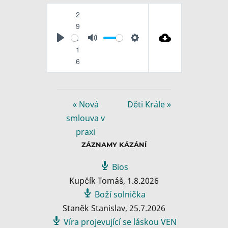
2
9
:
P
M
S
1
l
u
e
6
a
t
t
y
e
t
i
« Nová
Děti Krále »
n
smlouva v
g
praxi
s
ZÁZNAMY KÁZÁNÍ
Bios
Kupčík Tomáš
,
1.8.2026
Boží solnička
Staněk Stanislav
,
25.7.2026
Víra projevující se láskou VEN