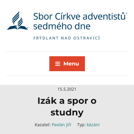
Menu
15.5.2021
Izák a spor o
studny
Kazatel:
Pavlán Jiří
Typ:
kázání