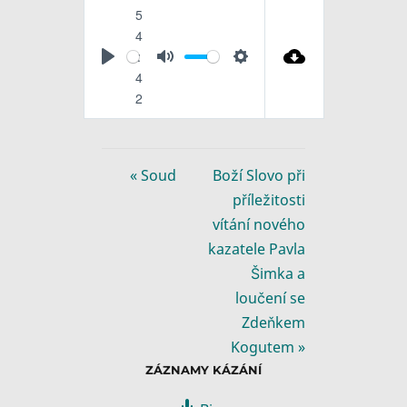
5
4
:
P
M
S
4
l
u
e
2
a
t
t
y
e
t
i
« Soud
Boží Slovo při
n
příležitosti
g
vítání nového
s
kazatele Pavla
Šimka a
loučení se
Zdeňkem
Kogutem »
ZÁZNAMY KÁZÁNÍ