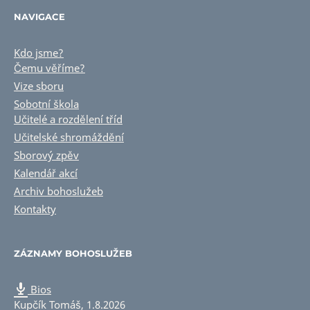
NAVIGACE
Kdo jsme?
Čemu věříme?
Vize sboru
Sobotní škola
Učitelé a rozdělení tříd
Učitelské shromáždění
Sborový zpěv
Kalendář akcí
Archiv bohoslužeb
Kontakty
ZÁZNAMY BOHOSLUŽEB
Bios
Kupčík Tomáš
,
1.8.2026