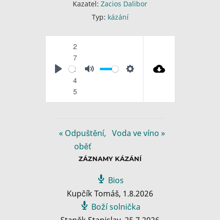
Kazatel:
Zacios Dalibor
Typ:
kázání
2
7
:
P
M
S
4
l
u
e
5
a
t
t
y
e
t
i
« Odpuštění,
Voda ve víno »
n
oběť
g
ZÁZNAMY KÁZÁNÍ
s
Bios
Kupčík Tomáš
,
1.8.2026
Boží solnička
Staněk Stanislav
,
25.7.2026