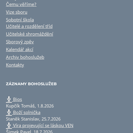
Čemu věříme?
Vize sboru
Sobotní škola
Učitelé a rozdělení tříd
Učitelské shromáždění
Sborový zpěv
Kalendář akcí
Archiv bohoslužeb
Kontakty
ZÁZNAMY BOHOSLUŽEB
Bios
Kupčík Tomáš
,
1.8.2026
Boží solnička
Staněk Stanislav
,
25.7.2026
Víra projevující se láskou VEN
Šimek Pavel
,
18.7.2026