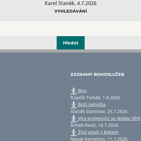
Karel Staněk
,
4.7.2026
VYHLEDÁVÁNÍ
ZÁZNAMY BOHOSLUŽEB
Bios
Kupčík Tomáš
,
1.8.2026
Boží solnička
Staněk Stanislav
,
25.7.2026
Víra projevující se láskou VEN
Šimek Pavel
,
18.7.2026
Živý vztah s Bohem
Novak Kornelius
,
11.7.2026