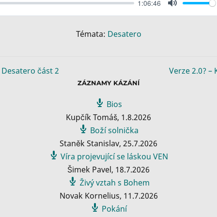
1:06:46
M
u
t
Témata:
Desatero
e
 Desatero část 2
Verze 2.0? –
ZÁZNAMY KÁZÁNÍ
Bios
Kupčík Tomáš
,
1.8.2026
Boží solnička
Staněk Stanislav
,
25.7.2026
Víra projevující se láskou VEN
Šimek Pavel
,
18.7.2026
Živý vztah s Bohem
Novak Kornelius
,
11.7.2026
Pokání