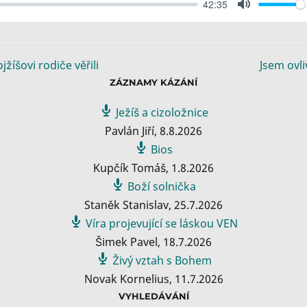
42:35
M
u
t
e
jžíšovi rodiče věřili
Jsem ovl
ZÁZNAMY KÁZÁNÍ
Ježíš a cizoložnice
Pavlán Jiří
,
8.8.2026
Bios
Kupčík Tomáš
,
1.8.2026
Boží solnička
Staněk Stanislav
,
25.7.2026
Víra projevující se láskou VEN
Šimek Pavel
,
18.7.2026
Živý vztah s Bohem
Novak Kornelius
,
11.7.2026
VYHLEDÁVÁNÍ