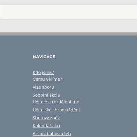
NAVIGACE
Kdo jsme?
Čemu věříme?
Vize sboru
Sobotní škola
Učitelé a rozdělení tříd
Učitelské shromáždění
Sborový zpěv
Kalendář akcí
Archiv bohoslužeb